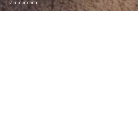
Zimmermann
Menü
HOME
Psychotherapie in
Bremen
Willkommen in unserer psychotherapeutischen
Praxis
Wir unterstützen Sie dabei, psychische Belastungen
und Lebenskrisen besser zu verstehen und zu
bewältigen. In einem strukturierten und
transparenten Rahmen arbeiten wir gemeinsam
daran, neue Perspektiven zu entwickeln und
nachhaltige Veränderungen zu ermöglichen.